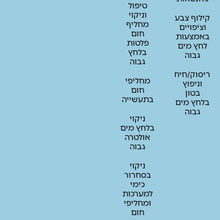
טיפול
וניקוי
וף צבע
מחליף
יפויים
חום
מצעות
פלטות
ץ מים
בלחץ
גבוה
גבוה
וק/חיתוך/חציבה
מחליפי
ניפוץ
חום
בטון
בתעשייה
ץ מים
גבוה
ניקוי
בלחץ מים
אולטרה
גבוה
ניקוי
בסחרור
כימי
למערכות
ומחליפי
חום