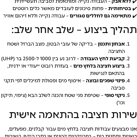
 אבק
– העבודה נקייה ומותאמת לסביבה תעשייתית
חותית
– פחות סיכונים לעובדים מאשר כלים רוטטים
ימה גם לחללים סגורים
– עבודה נקייה וללא זיהום אוויר
יך ביצוע – שלב אחר שלב:
אבחון ותכנון
– בדיקה של עובי הבטון, מצב הברזל ושטח
החציבה
קביעת לחץ העבודה
– לרוב נע בין 1000 ל-2500 בר (UHP)
ביצוע חציבה בלחץ מים
– בעזרת רובוט ייעודי או ידנית,
בהתאם לנגישות
פינוי שפכים ובוצה
– איסוף מים ופסולת למיכלים לפי תקני
סביבה
ניקוי סופי
– שטיפת פני שטח והכנה לשלב הבא (ציפוי, תיקון
וכו')
ות חציבה בהתאמה אישית
בצעים עבודות חציבה בלחץ מים עבור קבלנים, מפעלים,
 ותחנות כוח – בפרויקטים קטנים או רחבי היקף. השירות