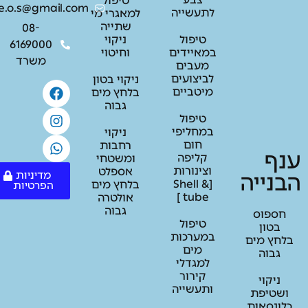
טיפול
indu.e.o.s@gmail.com
לתעשייה
למאגרי מי
שתייה
08-
טיפול
ניקוי
6169000
במאיידים
וחיטוי
משרד
מעבים
לביצועים
ניקוי בטון
מיטביים
בלחץ מים
גבוה
טיפול
במחליפי
ניקוי
חום
רחבות
ף
קליפה
ומשטחי
וצינורות
אספלט
מדיניות
נייה
[Shell &
בלחץ מים
הפרטיות
tube ]
אולטרה
גבוה
ספוס
טיפול
בטון
במערכות
ץ מים
מים
גבוה
למגדלי
קירור
ניקוי
ותעשייה
טיפת
ונסאות