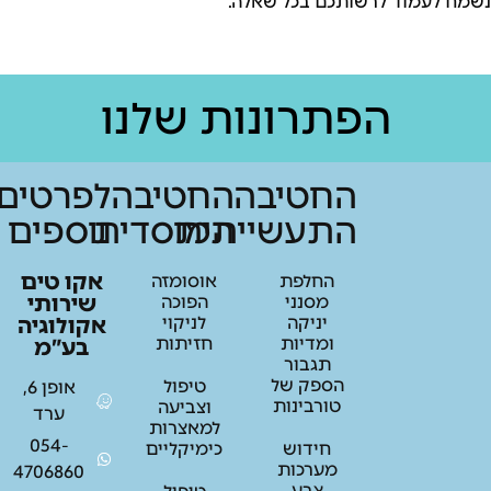
לעמוד לרשותכם בכל שאלה.
הפתרונות שלנו
החטיבה
החטיבה
לפרטים
התעשייתית
המוסדית
נוספים
אקו טים
החלפת
אוסומזה
שירותי
מסנני
הפוכה
יניקה
לניקוי
אקולוגיה
ומדיות
חזיתות
בע”מ
תגבור
הספק של
טיפול
אופן 6,
טורבינות
וצביעה
ערד
למאצרות
054-
חידוש
כימיקליים
מערכות
4706860
צבע