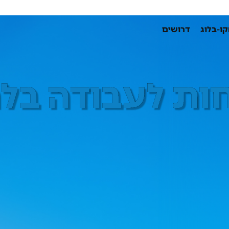
ו-בלוג
דרושים
בלחץ מים גבוה
חות לעבודה בל