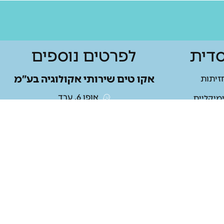
דית
לפרטים נוספים
אקו טים שירותי אקולוגיה בע”מ
חזיתות
אופן 6, ערד
מיקליים
054-4706860
וי וחיטוי
indu.e.o.s@gmail.com
גבוה
08-6169000 משרד
חץ מים אולטרה
מדיניות הפרטיות