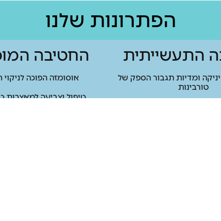
הפתרונות שלנו
ה התעשייתית
החטיבה המוס
ניקה ומדיות תגבור הספק של
אוסומזה הפוכה לניקוי 
טורבינות
טיפול וצביעה למאצרות כי
מערכות צבע לתעשייה
טיפול למאגרי מי שתייה ניק
ים מעבים לביצועים מיטביים
ניקוי בטון בלחץ מים 
טיפול במחליפי חום קליפה וצינורות [Shell &
tube ]
ניקוי רחבות ומשטחי אספלט בל
גבוה
ת מים למגדלי קירור ותעשייה
 מחליף חום פלטות בלחץ גבוה
יפי חום בתעשייה